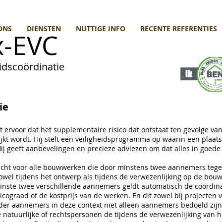
ONS
DIENSTEN
NUTTIGE INFO
RECENTE REFERENTIES
-EVC
dscoördinatie
ie
t ervoor dat het supplementaire risico dat ontstaat ten gevolge van
kt wordt. Hij stelt een veiligheidsprogramma op waarin een plaa
ij geeft aanbevelingen en precieze adviezen om dat alles in goede
plicht voor alle bouwwerken die door minstens twee aannemers tege
zowel tijdens het ontwerp als tijdens de verwezenlijking op de bo
nste twee verschillende aannemers geldt automatisch de coördina
icograad of de kostprijs van de werken. En dit zowel bij projecten v
er aannemers in deze context niet alleen aannemers bedoeld zijn
natuurlijke of rechtspersonen de tijdens de verwezenlijking van h