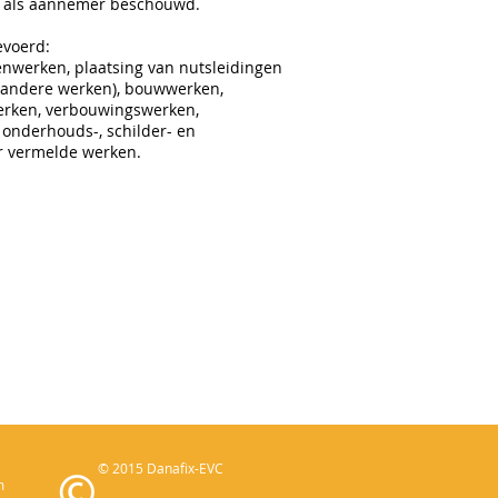
et als aannemer beschouwd.
evoerd:
nwerken, plaatsing van nutsleidingen
or andere werken), bouwwerken,
werken, verbouwingswerken,
onderhouds-, schilder- en
r vermelde werken.
© 2015 Danafix-EVC
m