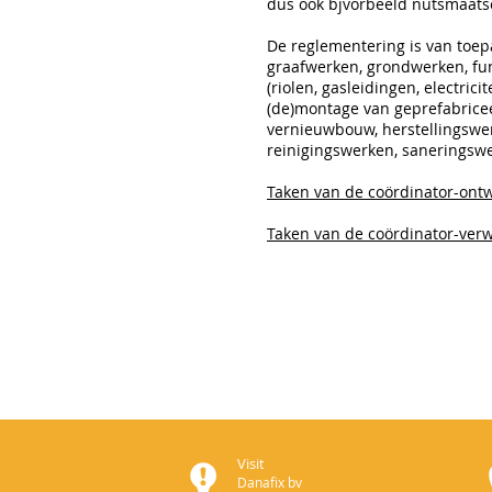
dus ook bjvorbeeld nutsmaats
De reglementering is van toe
graafwerken, grondwerken, fu
(riolen, gasleidingen, electr
(de)montage van geprefabricee
vernieuwbouw, herstellingswe
reinigingswerken, saneringsw
Taken van de coördinator-ont
Taken van de coördinator-verw
Visit
Danafix bv