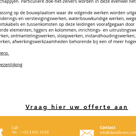
chappjen. Particuliere doe-het-zelvers worden in deze evenwel n
passing op de bouwplaatsen waar de volgende werken worden uitg
nderings-en verstevigingswerken, waterbouwkundige werken, wege
iciteitskabels en tussenkomsten op deze leidingen voorafgegaan do
rde elementen, liggers en kolommen, inrichtings- en uitrustings
rken, ontmantelingswerken, sloopwerken, instandhoudingswerken, 
erken, afwerkingswerkzaamheden behorende bij een of meer hoge
werp.
ezenlijking
Vraag hier uw offerte aan
Call
Contact
Tel. : +32 3 652 10 65
info@danafix-evc.co