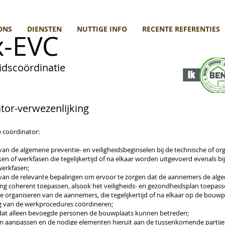
ONS
DIENSTEN
NUTTIGE INFO
RECENTE REFERENTIES
-EVC
dscoördinatie
tor-verwezenlijking
e coördinator:
van de algemene preventie- en veiligheidsbeginselen
bij de technische of o
rken of werkfasen
die tegelijkertijd of na elkaar worden uitgevoerd evenals bi
werkfasen;
 van de relevante bepalingen om
ervoor te zorgen dat de aannemers de alg
king coherent
toepassen, alsook het veiligheids- en gezondheidsplan toepass
ie organiseren van de aannemers,
die tegelijkertijd of na elkaar op de bouw
ng van de werkprocedures coördineren;
dat alleen bevoegde personen de
bouwplaats kunnen betreden;
lan aanpassen en de nodige elementen
hieruit aan de tussenkomende parti