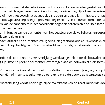
 ervoor zorgen dat de betrokkenen
schriftelijk in kennis worden gesteld va
d zijn met
de algemene preventieprincipes; daartoe mag hij ook een eventue
m2 of meer: het coördinatiedagboek
bijhouden en aanvullen; in het coördin
de bouwplaats
toepasselijke preventiebeginselen) van de tussenkomende pa
en van de aannemers in het coördinatiedagboek noteren en
door hen laten 
uur samenroepen;
len in functie van de elementen van
het geactualiseerde veiligheids- en gez
k van belang
zijn;
 geactualiseerde documenten (veiligheids-
en gezondheidsplan, (eventuele) 
n aan de opdrachtgever. Deze
overdracht moet vastgesteld worden in een pr
oegd.
 indien de coördinator-verwezenlijking
werd aangesteld door de bouwdirectie-
g zijn) moet hij deze documenten
overdragen aan de bouwdirectie die hem 
ördinatiestructuur of niet moet de coördinator-
verwezenlijking ingaan op h
van één of meer tussenkomende partijen
om op de bouwplaats aanwezig te 
rwezenlijking wordt beëindigd bij de
overdracht van de geactualiseerde do
Call
Contact