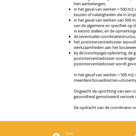
hen aanbelangen;
in het geval van werken < 500 m2:
keuzen of nalatigheden die in strij
in het geval van werken van 500 
van de algemene en specifiek op 
in kennis stellen; en de opmer
king
de (eventuele) coördinatiestruct
het postinterventiedossier aanvul
werkzaamheden aan het bouwwer
bij de (voorlopige) oplevering, de
postinterventiedossier overdrage
postinterventiedossier wordt gev
In het geval van werken < 500 m2:
meerdere bouwdirecties-uitvoerin
Ongeacht de oprichting van een co
gezondheid gemotiveerd verzoek 
De opdracht van de coördinator-ve
Visit