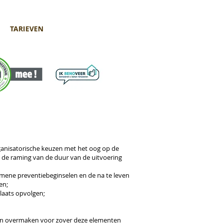
TARIEVEN
rganisatorische keuzen met
het oog op de
j de
raming van de duur van de uitvoering
emene preventiebeginselen
en de na te leven
en;
plaats opvolgen;
jen overmaken voor
zover deze elementen