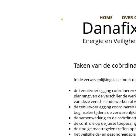
HOME
OVER 
Danafix
Energie en Veilighei
Taken van de coördina
In de verwezenlijkingsfase moet d
de tenuitvoerlegging coördineren 
planning van de verschillende we
van deze verschillende werken
of 
de tenuitvoerlegging coördineren
beginselen tijdens de verwezenlij
de samenwerking en de coördinat
de controle op de juiste toepassi
de nodige maatregelen treffen op
het veiligheids- en gezondheidsp