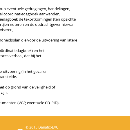
n hun eventuele gedragingen,
handelingen,
el
coördinatiedagboek aanwenden;
atiedagboek de tekortkomingen
(ten opzichte
rtijen
noteren en de opdrachtgever hiervan
viseren;
ondheidsplan die voor de
uitvoering van latere
coördinatiedagboek) en
het
oces-verbaal, dat bij
het
uitvoering (in het geval er
aanstelde.
et op grond van de veiligheid of
zijn.
cumenten (VGP, eventuele CD, PID).
© 2015 Danafix-EVC